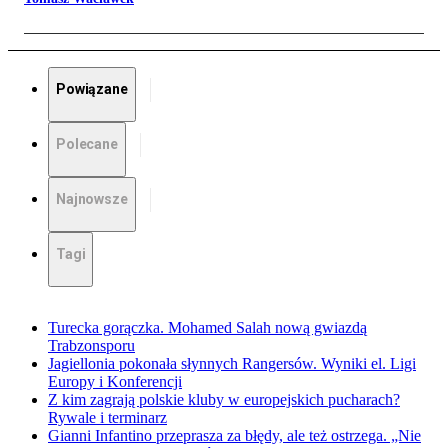
Powiązane
Polecane
Najnowsze
Tagi
Turecka gorączka. Mohamed Salah nową gwiazdą
Trabzonsporu
Jagiellonia pokonała słynnych Rangersów. Wyniki el. Ligi
Europy i Konferencji
Z kim zagrają polskie kluby w europejskich pucharach?
Rywale i terminarz
Gianni Infantino przeprasza za błędy, ale też ostrzega. „Nie