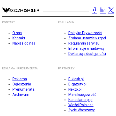
KONTAKT
REGULAMIN
O nas
Polityka Prywatności
Kontakt
Zmiana ustawień zgód
Napisz do nas
Regulamin serwisu
Informacje o nadawcy
Deklaracja dostępności
REKLAMA I PRENUMERATA
PARTNERZY
Reklama
E-kiosk.pl
Ogłoszenia
E-gazety.pl
Prenumerata
Nexto.pl
Archiwum
Mała księgowość
Kancelarierp.pl
Wieści Rolnicze
Życie Warszawy