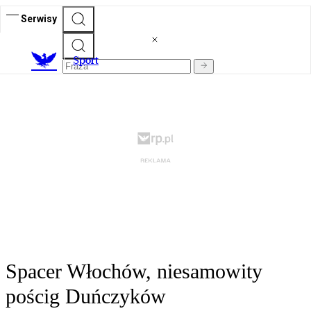
Serwisy
S
port
Spacer Włochów, niesamowity
pościg Duńczyków