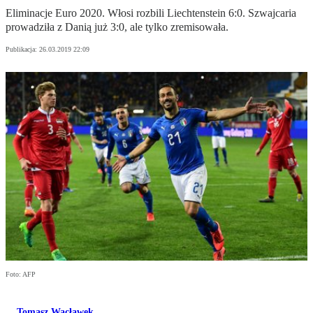
Eliminacje Euro 2020. Włosi rozbili Liechtenstein 6:0. Szwajcaria
prowadziła z Danią już 3:0, ale tylko zremisowała.
Publikacja:
26.03.2019 22:09
Foto: AFP
Tomasz Wacławek