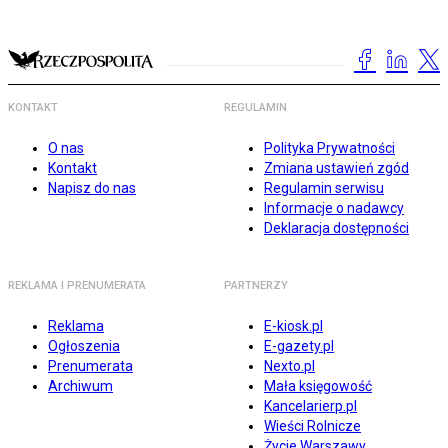
KONTAKT
REGULAMIN
O nas
Polityka Prywatności
Kontakt
Zmiana ustawień zgód
Napisz do nas
Regulamin serwisu
Informacje o nadawcy
Deklaracja dostępności
REKLAMA I PRENUMERATA
PARTNERZY
Reklama
E-kiosk.pl
Ogłoszenia
E-gazety.pl
Prenumerata
Nexto.pl
Archiwum
Mała księgowość
Kancelarierp.pl
Wieści Rolnicze
Życie Warszawy