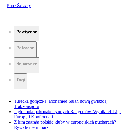
Piotr Żelazny
Powiązane
Polecane
Najnowsze
Tagi
Turecka gorączka. Mohamed Salah nową gwiazdą
Trabzonsporu
Jagiellonia pokonała słynnych Rangersów. Wyniki el. Ligi
Europy i Konferencji
Z kim zagrają polskie kluby w europejskich pucharach?
Rywale i terminarz