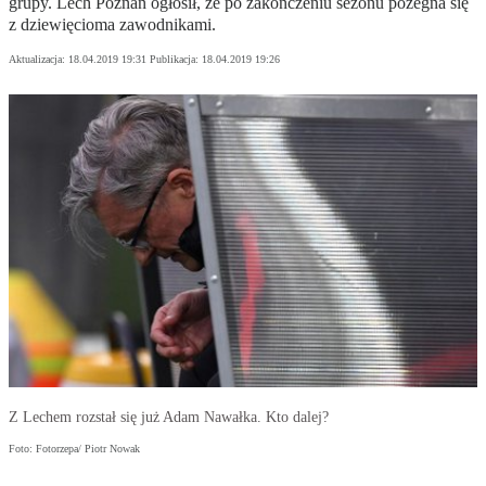
grupy. Lech Poznań ogłosił, że po zakończeniu sezonu pożegna się
z dziewięcioma zawodnikami.
Aktualizacja:
18.04.2019 19:31
Publikacja:
18.04.2019 19:26
Z Lechem rozstał się już Adam Nawałka. Kto dalej?
Foto: Fotorzepa/ Piotr Nowak