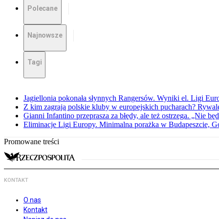
Polecane
Najnowsze
Tagi
Jagiellonia pokonała słynnych Rangersów. Wyniki el. Ligi Eur
Z kim zagrają polskie kluby w europejskich pucharach? Rywale
Gianni Infantino przeprasza za błędy, ale też ostrzega. „Nie będ
Eliminacje Ligi Europy. Minimalna porażka w Budapeszcie, G
Promowane treści
KONTAKT
O nas
Kontakt