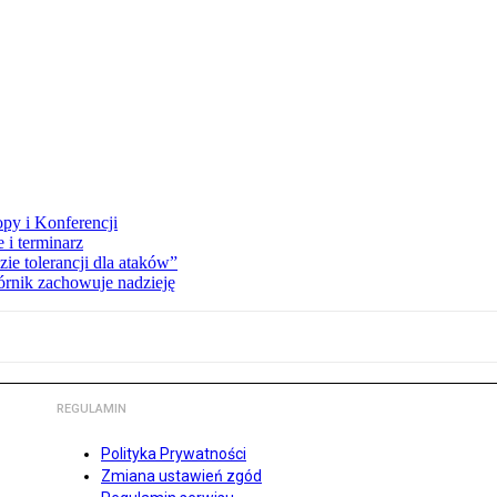
opy i Konferencji
 i terminarz
zie tolerancji dla ataków”
órnik zachowuje nadzieję
REGULAMIN
Polityka Prywatności
Zmiana ustawień zgód