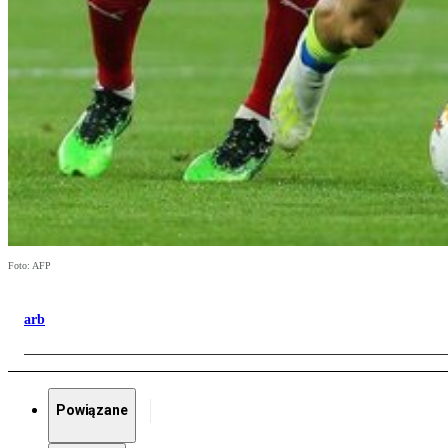
Foto: AFP
arb
Powiązane