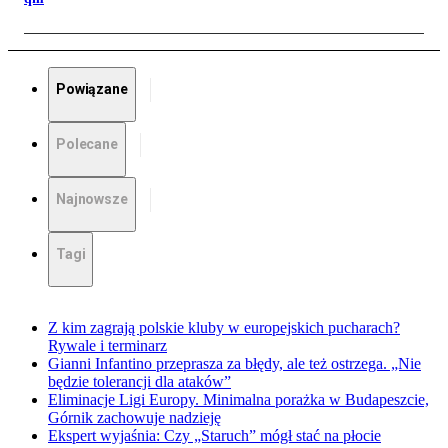
Powiązane
Polecane
Najnowsze
Tagi
Z kim zagrają polskie kluby w europejskich pucharach?
Rywale i terminarz
Gianni Infantino przeprasza za błędy, ale też ostrzega. „Nie
będzie tolerancji dla ataków”
Eliminacje Ligi Europy. Minimalna porażka w Budapeszcie,
Górnik zachowuje nadzieję
Ekspert wyjaśnia: Czy „Staruch” mógł stać na płocie