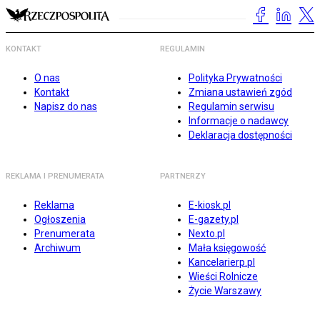
KONTAKT
REGULAMIN
O nas
Polityka Prywatności
Kontakt
Zmiana ustawień zgód
Napisz do nas
Regulamin serwisu
Informacje o nadawcy
Deklaracja dostępności
REKLAMA I PRENUMERATA
PARTNERZY
Reklama
E-kiosk.pl
Ogłoszenia
E-gazety.pl
Prenumerata
Nexto.pl
Archiwum
Mała księgowość
Kancelarierp.pl
Wieści Rolnicze
Życie Warszawy