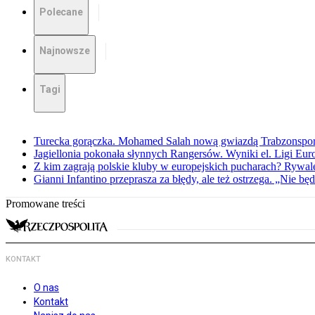
Polecane
Najnowsze
Tagi
Turecka gorączka. Mohamed Salah nową gwiazdą Trabzonspo
Jagiellonia pokonała słynnych Rangersów. Wyniki el. Ligi Eur
Z kim zagrają polskie kluby w europejskich pucharach? Rywale
Gianni Infantino przeprasza za błędy, ale też ostrzega. „Nie będ
Promowane treści
KONTAKT
O nas
Kontakt