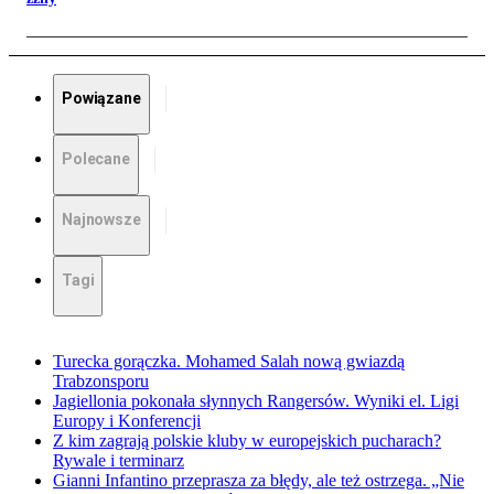
Powiązane
Polecane
Najnowsze
Tagi
Turecka gorączka. Mohamed Salah nową gwiazdą
Trabzonsporu
Jagiellonia pokonała słynnych Rangersów. Wyniki el. Ligi
Europy i Konferencji
Z kim zagrają polskie kluby w europejskich pucharach?
Rywale i terminarz
Gianni Infantino przeprasza za błędy, ale też ostrzega. „Nie