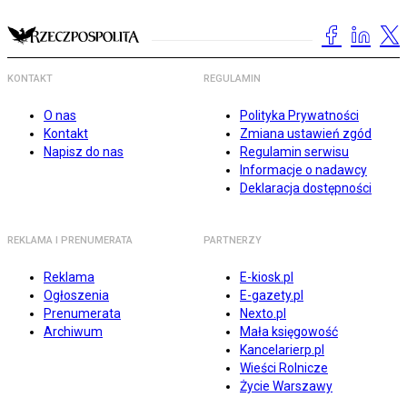
KONTAKT
REGULAMIN
O nas
Polityka Prywatności
Kontakt
Zmiana ustawień zgód
Napisz do nas
Regulamin serwisu
Informacje o nadawcy
Deklaracja dostępności
REKLAMA I PRENUMERATA
PARTNERZY
Reklama
E-kiosk.pl
Ogłoszenia
E-gazety.pl
Prenumerata
Nexto.pl
Archiwum
Mała księgowość
Kancelarierp.pl
Wieści Rolnicze
Życie Warszawy