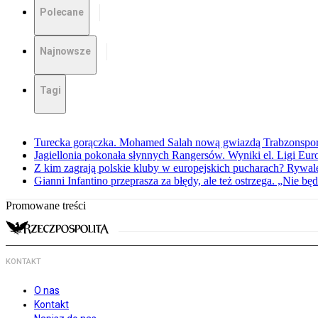
Polecane
Najnowsze
Tagi
Turecka gorączka. Mohamed Salah nową gwiazdą Trabzonspo
Jagiellonia pokonała słynnych Rangersów. Wyniki el. Ligi Eur
Z kim zagrają polskie kluby w europejskich pucharach? Rywale
Gianni Infantino przeprasza za błędy, ale też ostrzega. „Nie będ
Promowane treści
KONTAKT
O nas
Kontakt