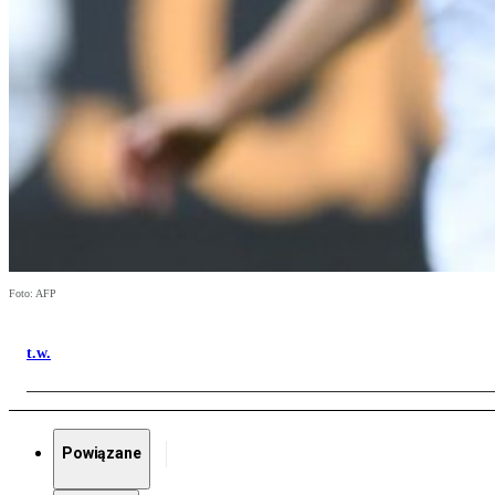
Foto: AFP
t.w.
Powiązane