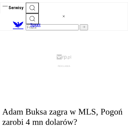
Serwisy
S
port
Adam Buksa zagra w MLS, Pogoń
zarobi 4 mn dolarów?