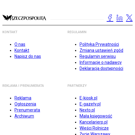
KONTAKT
REGULAMIN
O nas
Polityka Prywatności
Kontakt
Zmiana ustawień zgód
Napisz do nas
Regulamin serwisu
Informacje o nadawcy
Deklaracja dostępności
REKLAMA I PRENUMERATA
PARTNERZY
Reklama
E-kiosk.pl
Ogłoszenia
E-gazety.pl
Prenumerata
Nexto.pl
Archiwum
Mała księgowość
Kancelarierp.pl
Wieści Rolnicze
Życie Warszawy