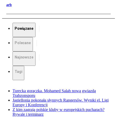
arb
Powiązane
Polecane
Najnowsze
Tagi
Turecka gorączka. Mohamed Salah nową gwiazdą
Trabzonsporu
Jagiellonia pokonała słynnych Rangersów. Wyniki el. Ligi
Europy i Konferencji
Z kim zagrają polskie kluby w europejskich pucharach?
Rywale i terminarz