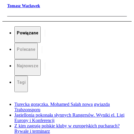
Tomasz Wacławek
Powiązane
Polecane
Najnowsze
Tagi
Turecka gorączka. Mohamed Salah nową gwiazdą
Trabzonsporu
Jagiellonia pokonała słynnych Rangersów. Wyniki el. Ligi
Europy i Konferencji
Z kim zagrają polskie kluby w europejskich pucharach?
Rywale i terminarz