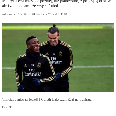
Madryt. Dwa miesiące później, niż planowano, z policyjną obstawą,
ale i z nadziejami, że wygra futbol.
Aktualizacja:
17.12.2019 21:04
Publikacja:
17.12.2019 19:03
Vinicius Junior (z lewej) i Gareth Bale czyli Real na treningu
Foto: AFP