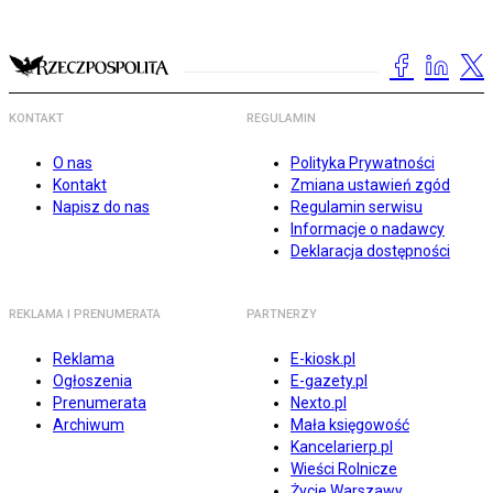
KONTAKT
REGULAMIN
O nas
Polityka Prywatności
Kontakt
Zmiana ustawień zgód
Napisz do nas
Regulamin serwisu
Informacje o nadawcy
Deklaracja dostępności
REKLAMA I PRENUMERATA
PARTNERZY
Reklama
E-kiosk.pl
Ogłoszenia
E-gazety.pl
Prenumerata
Nexto.pl
Archiwum
Mała księgowość
Kancelarierp.pl
Wieści Rolnicze
Życie Warszawy