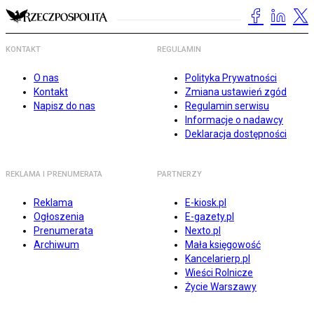
KONTAKT
REGULAMIN
O nas
Polityka Prywatności
Kontakt
Zmiana ustawień zgód
Napisz do nas
Regulamin serwisu
Informacje o nadawcy
Deklaracja dostępności
REKLAMA I PRENUMERATA
PARTNERZY
Reklama
E-kiosk.pl
Ogłoszenia
E-gazety.pl
Prenumerata
Nexto.pl
Archiwum
Mała księgowość
Kancelarierp.pl
Wieści Rolnicze
Życie Warszawy