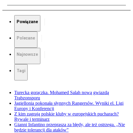
Powiązane
Polecane
Najnowsze
Tagi
Turecka gorączka. Mohamed Salah nową gwiazdą
Trabzonsporu
Jagiellonia pokonała słynnych Rangersów. Wyniki el. Ligi
Europy i Konferencji
Z kim zagrają polskie kluby w europejskich pucharach?
Rywale i terminarz
Gianni Infantino przeprasza za błędy, ale też ostrzega. „Nie
będzie tolerancji dla ataków”