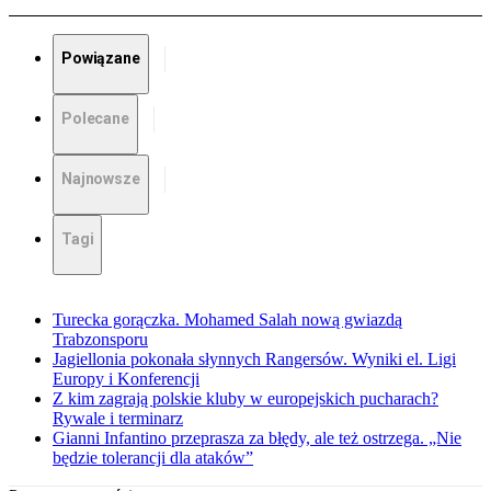
Powiązane
Polecane
Najnowsze
Tagi
Turecka gorączka. Mohamed Salah nową gwiazdą
Trabzonsporu
Jagiellonia pokonała słynnych Rangersów. Wyniki el. Ligi
Europy i Konferencji
Z kim zagrają polskie kluby w europejskich pucharach?
Rywale i terminarz
Gianni Infantino przeprasza za błędy, ale też ostrzega. „Nie
będzie tolerancji dla ataków”