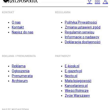
KONTAKT
REGULAMIN
O nas
Polityka Prywatności
Kontakt
Zmiana ustawień zgód
Napisz do nas
Regulamin serwisu
Informacje o nadawcy
Deklaracja dostępności
REKLAMA I PRENUMERATA
PARTNERZY
Reklama
E-kiosk.pl
Ogłoszenia
E-gazety.pl
Prenumerata
Nexto.pl
Archiwum
Mała księgowość
Kancelarierp.pl
Wieści Rolnicze
Życie Warszawy
NASZE WYDARZENIA