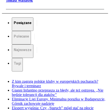
Tomasz Wacławek
Powiązane
Polecane
Najnowsze
Tagi
Z kim zagrają polskie kluby w europejskich pucharach?
Rywale i terminarz
Gianni Infantino przeprasza za błędy, ale też ostrzega. „Nie
będzie tolerancji dla ataków”
Eliminacje Ligi Europy. Minimalna porażka w Budapeszcie,
Górnik zachowuje nadzieję
Ekspert wyjaśnia: Czy „Staruch” mógł stać na płocie