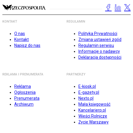
KONTAKT
REGULAMIN
O nas
Polityka Prywatności
Kontakt
Zmiana ustawień zgód
Napisz do nas
Regulamin serwisu
Informacje o nadawcy
Deklaracja dostępności
REKLAMA I PRENUMERATA
PARTNERZY
Reklama
E-kiosk.pl
Ogłoszenia
E-gazety.pl
Prenumerata
Nexto.pl
Archiwum
Mała księgowość
Kancelarierp.pl
Wieści Rolnicze
Życie Warszawy