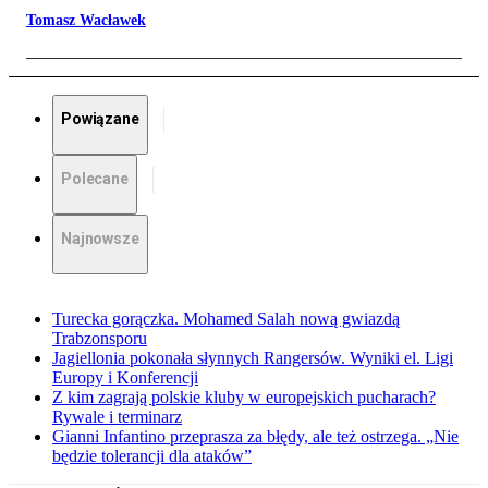
Tomasz Wacławek
Powiązane
Polecane
Najnowsze
Turecka gorączka. Mohamed Salah nową gwiazdą
Trabzonsporu
Jagiellonia pokonała słynnych Rangersów. Wyniki el. Ligi
Europy i Konferencji
Z kim zagrają polskie kluby w europejskich pucharach?
Rywale i terminarz
Gianni Infantino przeprasza za błędy, ale też ostrzega. „Nie
będzie tolerancji dla ataków”