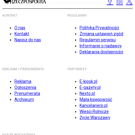
KONTAKT
REGULAMIN
O nas
Polityka Prywatności
Kontakt
Zmiana ustawień zgód
Napisz do nas
Regulamin serwisu
Informacje o nadawcy
Deklaracja dostępności
REKLAMA I PRENUMERATA
PARTNERZY
Reklama
E-kiosk.pl
Ogłoszenia
E-gazety.pl
Prenumerata
Nexto.pl
Archiwum
Mała księgowość
Kancelarierp.pl
Wieści Rolnicze
Życie Warszawy
NASZE WYDARZENIA