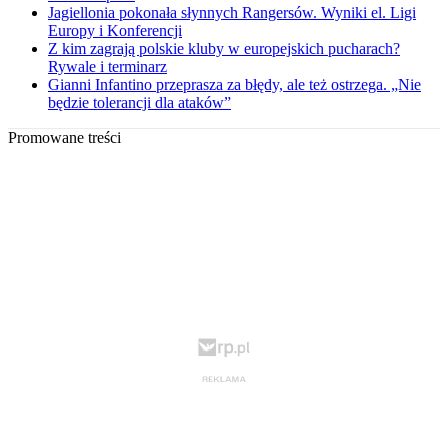
Jagiellonia pokonała słynnych Rangersów. Wyniki el. Ligi
Europy i Konferencji
Z kim zagrają polskie kluby w europejskich pucharach?
Rywale i terminarz
Gianni Infantino przeprasza za błędy, ale też ostrzega. „Nie
będzie tolerancji dla ataków”
Promowane treści