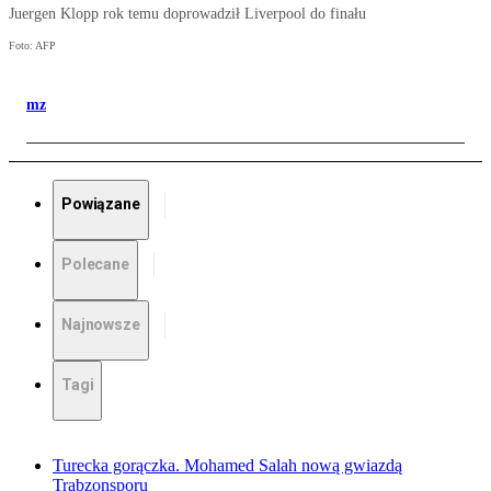
Juergen Klopp rok temu doprowadził Liverpool do finału
Foto: AFP
mz
Powiązane
Polecane
Najnowsze
Tagi
Turecka gorączka. Mohamed Salah nową gwiazdą
Trabzonsporu