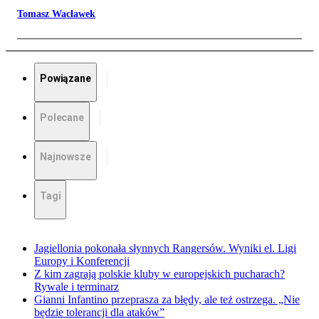
Tomasz Wacławek
Powiązane
Polecane
Najnowsze
Tagi
Jagiellonia pokonała słynnych Rangersów. Wyniki el. Ligi
Europy i Konferencji
Z kim zagrają polskie kluby w europejskich pucharach?
Rywale i terminarz
Gianni Infantino przeprasza za błędy, ale też ostrzega. „Nie
będzie tolerancji dla ataków”