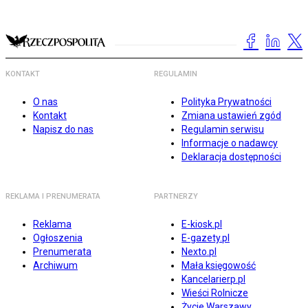
KONTAKT
REGULAMIN
O nas
Polityka Prywatności
Kontakt
Zmiana ustawień zgód
Napisz do nas
Regulamin serwisu
Informacje o nadawcy
Deklaracja dostępności
REKLAMA I PRENUMERATA
PARTNERZY
Reklama
E-kiosk.pl
Ogłoszenia
E-gazety.pl
Prenumerata
Nexto.pl
Archiwum
Mała księgowość
Kancelarierp.pl
Wieści Rolnicze
Życie Warszawy