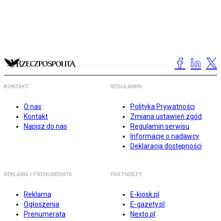
KONTAKT
REGULAMIN
O nas
Polityka Prywatności
Kontakt
Zmiana ustawień zgód
Napisz do nas
Regulamin serwisu
Informacje o nadawcy
Deklaracja dostępności
REKLAMA I PRENUMERATA
PARTNERZY
Reklama
E-kiosk.pl
Ogłoszenia
E-gazety.pl
Prenumerata
Nexto.pl