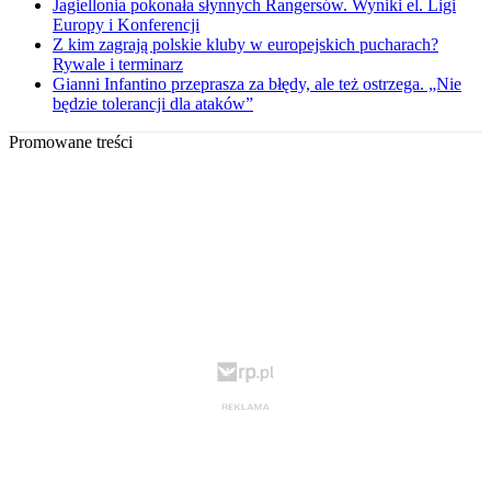
Jagiellonia pokonała słynnych Rangersów. Wyniki el. Ligi
Europy i Konferencji
Z kim zagrają polskie kluby w europejskich pucharach?
Rywale i terminarz
Gianni Infantino przeprasza za błędy, ale też ostrzega. „Nie
będzie tolerancji dla ataków”
Promowane treści