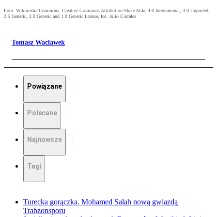
Foto: Wikimedia Commons, Creative Commons Attribution-Share Alike 4.0 International, 3.0 Unported,
2.5 Generic, 2.0 Generic and 1.0 Generic license, fot. Julio Corrales
Tomasz Wacławek
Powiązane
Polecane
Najnowsze
Tagi
Turecka gorączka. Mohamed Salah nową gwiazdą
Trabzonsporu