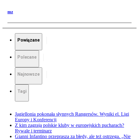
mz
Powiązane
Polecane
Najnowsze
Tagi
Jagiellonia pokonała słynnych Rangersów. Wyniki el. Ligi
Europy i Konferencji
Z kim zagrają polskie kluby w europejskich pucharach?
Rywale i terminarz
Gianni Infantino przeprasza za błędy, ale też ostrzega. „Nie