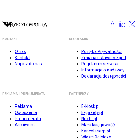
KONTAKT
REGULAMIN
O nas
Polityka Prywatności
Kontakt
Zmiana ustawień zgód
Napisz do nas
Regulamin serwisu
Informacje o nadawcy
Deklaracja dostępności
REKLAMA I PRENUMERATA
PARTNERZY
Reklama
E-kiosk.pl
Ogłoszenia
E-gazety.pl
Prenumerata
Nexto.pl
Archiwum
Mała księgowość
Kancelarierp.pl
Wieści Rolnicze