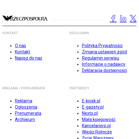
KONTAKT
REGULAMIN
O nas
Polityka Prywatności
Kontakt
Zmiana ustawień zgód
Napisz do nas
Regulamin serwisu
Informacje o nadawcy
Deklaracja dostępności
REKLAMA I PRENUMERATA
PARTNERZY
Reklama
E-kiosk.pl
Ogłoszenia
E-gazety.pl
Prenumerata
Nexto.pl
Archiwum
Mała księgowość
Kancelarierp.pl
Wieści Rolnicze
Życie Warszawy