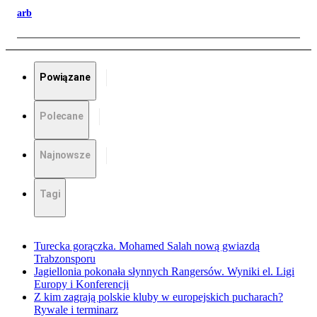
arb
Powiązane
Polecane
Najnowsze
Tagi
Turecka gorączka. Mohamed Salah nową gwiazdą
Trabzonsporu
Jagiellonia pokonała słynnych Rangersów. Wyniki el. Ligi
Europy i Konferencji
Z kim zagrają polskie kluby w europejskich pucharach?
Rywale i terminarz