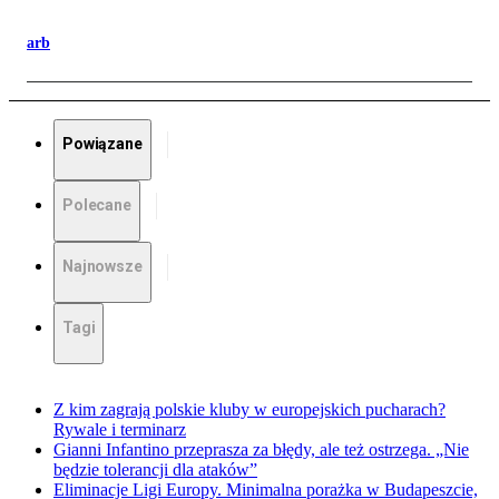
arb
Powiązane
Polecane
Najnowsze
Tagi
Z kim zagrają polskie kluby w europejskich pucharach?
Rywale i terminarz
Gianni Infantino przeprasza za błędy, ale też ostrzega. „Nie
będzie tolerancji dla ataków”
Eliminacje Ligi Europy. Minimalna porażka w Budapeszcie,