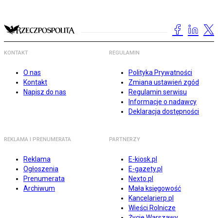
KONTAKT
REGULAMIN
O nas
Polityka Prywatności
Kontakt
Zmiana ustawień zgód
Napisz do nas
Regulamin serwisu
Informacje o nadawcy
Deklaracja dostępności
REKLAMA I PRENUMERATA
PARTNERZY
Reklama
E-kiosk.pl
Ogłoszenia
E-gazety.pl
Prenumerata
Nexto.pl
Archiwum
Mała księgowość
Kancelarierp.pl
Wieści Rolnicze
Życie Warszawy