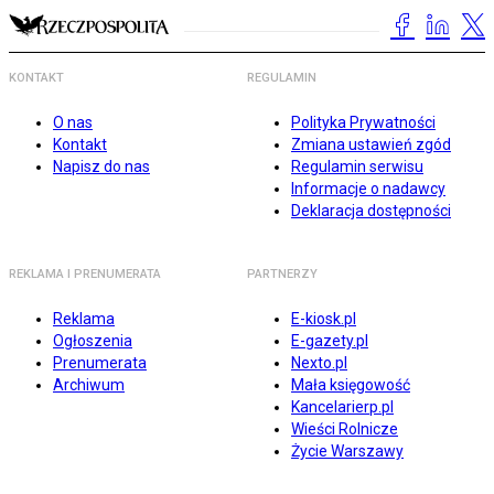
KONTAKT
REGULAMIN
O nas
Polityka Prywatności
Kontakt
Zmiana ustawień zgód
Napisz do nas
Regulamin serwisu
Informacje o nadawcy
Deklaracja dostępności
REKLAMA I PRENUMERATA
PARTNERZY
Reklama
E-kiosk.pl
Ogłoszenia
E-gazety.pl
Prenumerata
Nexto.pl
Archiwum
Mała księgowość
Kancelarierp.pl
Wieści Rolnicze
Życie Warszawy