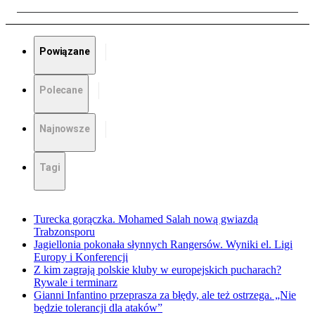
Powiązane
Polecane
Najnowsze
Tagi
Turecka gorączka. Mohamed Salah nową gwiazdą
Trabzonsporu
Jagiellonia pokonała słynnych Rangersów. Wyniki el. Ligi
Europy i Konferencji
Z kim zagrają polskie kluby w europejskich pucharach?
Rywale i terminarz
Gianni Infantino przeprasza za błędy, ale też ostrzega. „Nie
będzie tolerancji dla ataków”