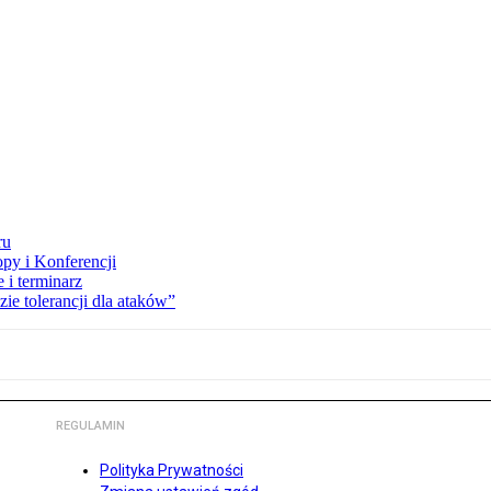
ru
opy i Konferencji
 i terminarz
zie tolerancji dla ataków”
REGULAMIN
Polityka Prywatności