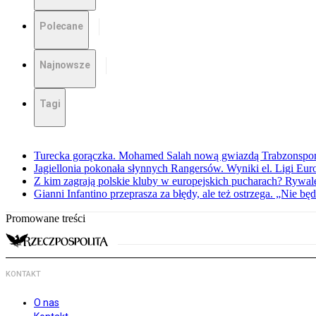
Polecane
Najnowsze
Tagi
Turecka gorączka. Mohamed Salah nową gwiazdą Trabzonspo
Jagiellonia pokonała słynnych Rangersów. Wyniki el. Ligi Eur
Z kim zagrają polskie kluby w europejskich pucharach? Rywale
Gianni Infantino przeprasza za błędy, ale też ostrzega. „Nie będ
Promowane treści
KONTAKT
O nas