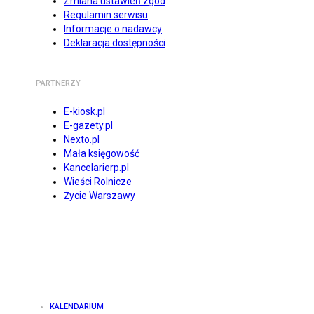
Zmiana ustawień zgód
Regulamin serwisu
Informacje o nadawcy
Deklaracja dostępności
PARTNERZY
E-kiosk.pl
E-gazety.pl
Nexto.pl
Mała księgowość
Kancelarierp.pl
Wieści Rolnicze
Życie Warszawy
KALENDARIUM