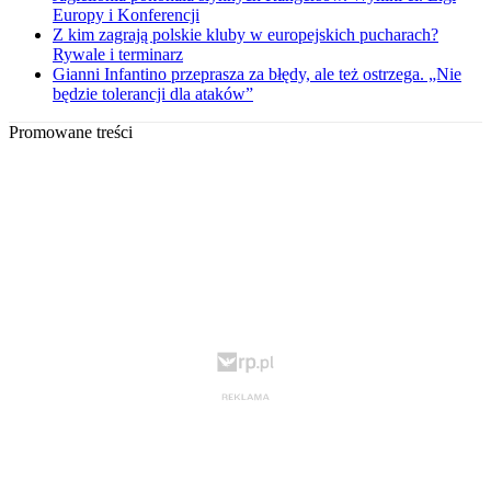
Europy i Konferencji
Z kim zagrają polskie kluby w europejskich pucharach?
Rywale i terminarz
Gianni Infantino przeprasza za błędy, ale też ostrzega. „Nie
będzie tolerancji dla ataków”
Promowane treści