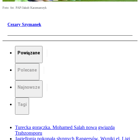
Foto: fot. PAP/Jakub Kaczmarczyk
Cezary Szymanek
Powiązane
Polecane
Najnowsze
Tagi
Turecka gorączka. Mohamed Salah nową gwiazdą
Trabzonsporu
Jagiellonia pokonała słynnych Rangersów. Wyniki el. Ligi