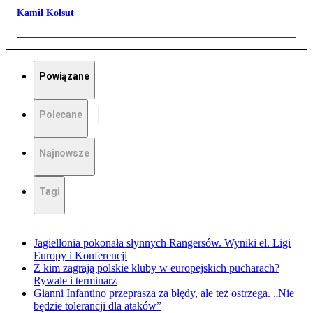
Kamil Kołsut
Powiązane
Polecane
Najnowsze
Tagi
Jagiellonia pokonała słynnych Rangersów. Wyniki el. Ligi
Europy i Konferencji
Z kim zagrają polskie kluby w europejskich pucharach?
Rywale i terminarz
Gianni Infantino przeprasza za błędy, ale też ostrzega. „Nie
będzie tolerancji dla ataków”