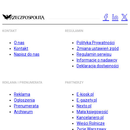
KONTAKT
REGULAMIN
O nas
Polityka Prywatności
Kontakt
Zmiana ustawień zgód
Napisz do nas
Regulamin serwisu
Informacje o nadawcy
Deklaracja dostępności
REKLAMA I PRENUMERATA
PARTNERZY
Reklama
E-kiosk.pl
Ogłoszenia
E-gazety.pl
Prenumerata
Nexto.pl
Archiwum
Mała księgowość
Kancelarierp.pl
Wieści Rolnicze
Życie Warszawy