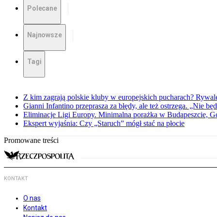
Polecane
Najnowsze
Tagi
Z kim zagrają polskie kluby w europejskich pucharach? Rywale
Gianni Infantino przeprasza za błędy, ale też ostrzega. „Nie będ
Eliminacje Ligi Europy. Minimalna porażka w Budapeszcie, G
Ekspert wyjaśnia: Czy „Staruch” mógł stać na płocie
Promowane treści
KONTAKT
O nas
Kontakt