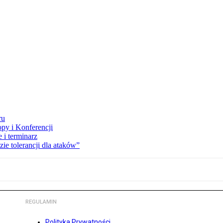
ru
opy i Konferencji
 i terminarz
zie tolerancji dla ataków”
REGULAMIN
Polityka Prywatności