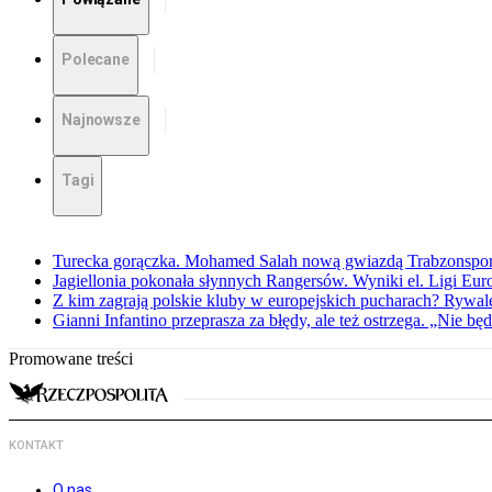
Polecane
Najnowsze
Tagi
Turecka gorączka. Mohamed Salah nową gwiazdą Trabzonspo
Jagiellonia pokonała słynnych Rangersów. Wyniki el. Ligi Eur
Z kim zagrają polskie kluby w europejskich pucharach? Rywale
Gianni Infantino przeprasza za błędy, ale też ostrzega. „Nie będ
Promowane treści
KONTAKT
O nas