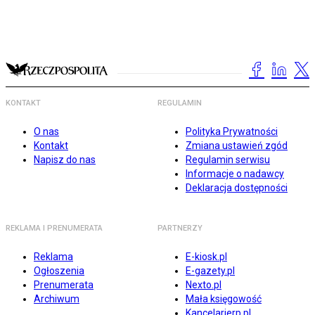
KONTAKT
REGULAMIN
O nas
Polityka Prywatności
Kontakt
Zmiana ustawień zgód
Napisz do nas
Regulamin serwisu
Informacje o nadawcy
Deklaracja dostępności
REKLAMA I PRENUMERATA
PARTNERZY
Reklama
E-kiosk.pl
Ogłoszenia
E-gazety.pl
Prenumerata
Nexto.pl
Archiwum
Mała księgowość
Kancelarierp.pl