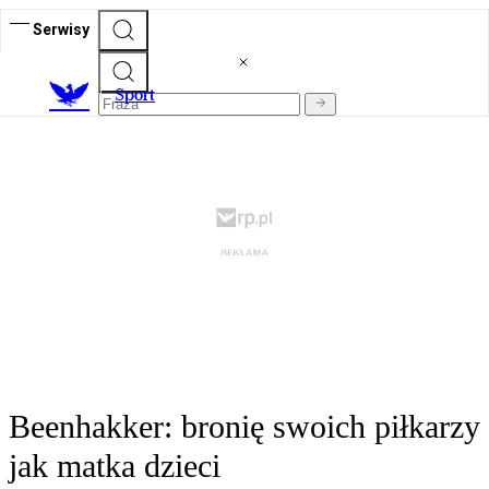
Serwisy
S
port
Beenhakker: bronię swoich piłkarzy
jak matka dzieci