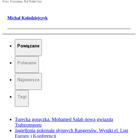
Foto: Fotorzepa, Raf Rafał Guz
Michał Kołodziejczyk
Powiązane
Polecane
Najnowsze
Tagi
Turecka gorączka. Mohamed Salah nową gwiazdą
Trabzonsporu
Jagiellonia pokonała słynnych Rangersów. Wyniki el. Ligi
Europy i Konferencji