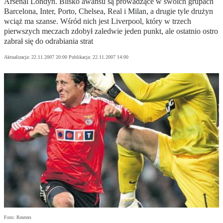
Arsenal Londyn. Blisko awansu są prowadzące w swoich grupach
Barcelona, Inter, Porto, Chelsea, Real i Milan, a drugie tyle drużyn
wciąż ma szanse. Wśród nich jest Liverpool, który w trzech
pierwszych meczach zdobył zaledwie jeden punkt, ale ostatnio ostro
zabrał się do odrabiania strat
Aktualizacja:
22.11.2007 20:00
Publikacja:
22.11.2007 14:00
Foto: Reuters