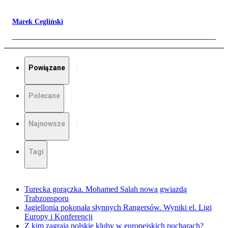
Marek Cegliński
Powiązane
Polecane
Najnowsze
Tagi
Turecka gorączka. Mohamed Salah nową gwiazdą
Trabzonsporu
Jagiellonia pokonała słynnych Rangersów. Wyniki el. Ligi
Europy i Konferencji
Z kim zagrają polskie kluby w europejskich pucharach?