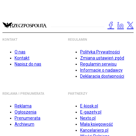
KONTAKT
REGULAMIN
O nas
Polityka Prywatności
Kontakt
Zmiana ustawień zgód
Napisz do nas
Regulamin serwisu
Informacje o nadawcy
Deklaracja dostępności
REKLAMA I PRENUMERATA
PARTNERZY
Reklama
E-kiosk.pl
Ogłoszenia
E-gazety.pl
Prenumerata
Nexto.pl
Archiwum
Mała księgowość
Kancelarierp.pl