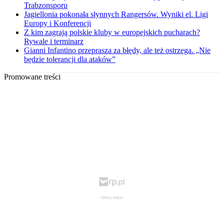
Trabzonsporu
Jagiellonia pokonała słynnych Rangersów. Wyniki el. Ligi
Europy i Konferencji
Z kim zagrają polskie kluby w europejskich pucharach?
Rywale i terminarz
Gianni Infantino przeprasza za błędy, ale też ostrzega. „Nie
będzie tolerancji dla ataków”
Promowane treści