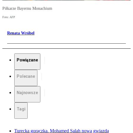
Piłkarze Bayernu Monachium
Foto: AFP
Renata Wróbel
Powiązane
Polecane
Najnowsze
Tagi
Turecka gorączka. Mohamed Salah nową gwiazdą