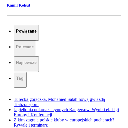
Kamil Kołsut
Powiązane
Polecane
Najnowsze
Tagi
Turecka gorączka. Mohamed Salah nową gwiazdą
Trabzonsporu
Jagiellonia pokonała słynnych Rangersów. Wyniki el. Ligi
Europy i Konferencji
Z kim zagrają polskie kluby w europejskich pucharach?
Rywale i terminarz