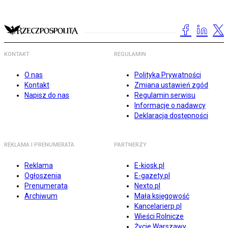
KONTAKT
REGULAMIN
O nas
Polityka Prywatności
Kontakt
Zmiana ustawień zgód
Napisz do nas
Regulamin serwisu
Informacje o nadawcy
Deklaracja dostępności
REKLAMA I PRENUMERATA
PARTNERZY
Reklama
E-kiosk.pl
Ogłoszenia
E-gazety.pl
Prenumerata
Nexto.pl
Archiwum
Mała księgowość
Kancelarierp.pl
Wieści Rolnicze
Życie Warszawy