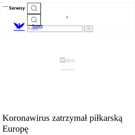
Serwisy
S
port
Koronawirus zatrzymał piłkarską
Europę