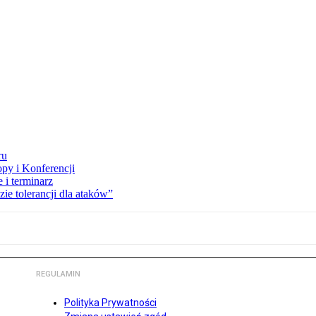
ru
opy i Konferencji
 i terminarz
zie tolerancji dla ataków”
REGULAMIN
Polityka Prywatności