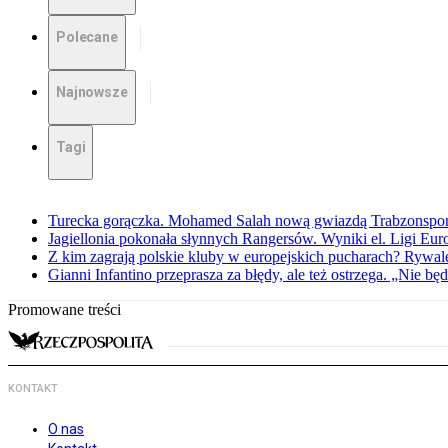
Polecane
Najnowsze
Tagi
Turecka gorączka. Mohamed Salah nową gwiazdą Trabzonspo
Jagiellonia pokonała słynnych Rangersów. Wyniki el. Ligi Eur
Z kim zagrają polskie kluby w europejskich pucharach? Rywale
Gianni Infantino przeprasza za błędy, ale też ostrzega. „Nie będ
Promowane treści
KONTAKT
O nas