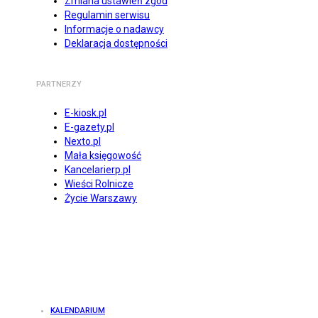
Zmiana ustawień zgód
Regulamin serwisu
Informacje o nadawcy
Deklaracja dostępności
PARTNERZY
E-kiosk.pl
E-gazety.pl
Nexto.pl
Mała księgowość
Kancelarierp.pl
Wieści Rolnicze
Życie Warszawy
KALENDARIUM