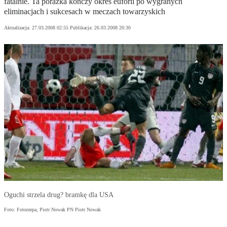
fatalnie. Ta porażka kończy okres euforii po wygranych
eliminacjach i sukcesach w meczach towarzyskich
Aktualizacja:
27.03.2008 02:55
Publikacja:
26.03.2008 20:30
Oguchi strzela drug? bramkę dla USA
Foto: Fotorzepa, Piotr Nowak PN Piotr Nowak