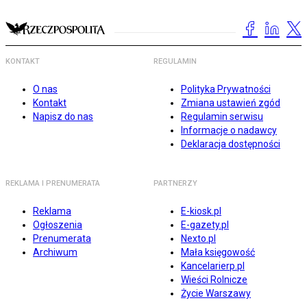
KONTAKT
REGULAMIN
O nas
Polityka Prywatności
Kontakt
Zmiana ustawień zgód
Napisz do nas
Regulamin serwisu
Informacje o nadawcy
Deklaracja dostępności
REKLAMA I PRENUMERATA
PARTNERZY
Reklama
E-kiosk.pl
Ogłoszenia
E-gazety.pl
Prenumerata
Nexto.pl
Archiwum
Mała księgowość
Kancelarierp.pl
Wieści Rolnicze
Życie Warszawy