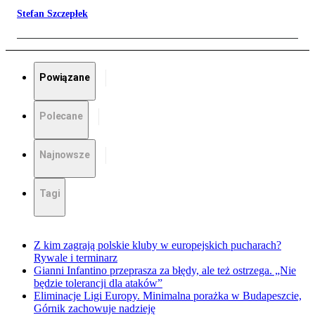
Stefan Szczepłek
Powiązane
Polecane
Najnowsze
Tagi
Z kim zagrają polskie kluby w europejskich pucharach?
Rywale i terminarz
Gianni Infantino przeprasza za błędy, ale też ostrzega. „Nie
będzie tolerancji dla ataków”
Eliminacje Ligi Europy. Minimalna porażka w Budapeszcie,
Górnik zachowuje nadzieję