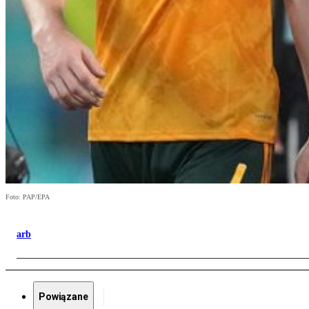
Foto: PAP/EPA
arb
Powiązane