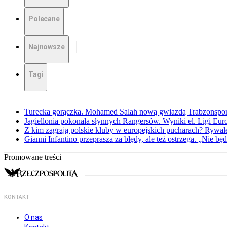
Polecane
Najnowsze
Tagi
Turecka gorączka. Mohamed Salah nową gwiazdą Trabzonspo
Jagiellonia pokonała słynnych Rangersów. Wyniki el. Ligi Eur
Z kim zagrają polskie kluby w europejskich pucharach? Rywale
Gianni Infantino przeprasza za błędy, ale też ostrzega. „Nie będ
Promowane treści
KONTAKT
O nas