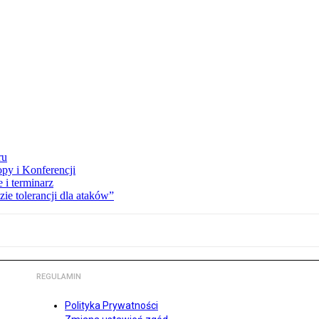
ru
opy i Konferencji
 i terminarz
zie tolerancji dla ataków”
REGULAMIN
Polityka Prywatności