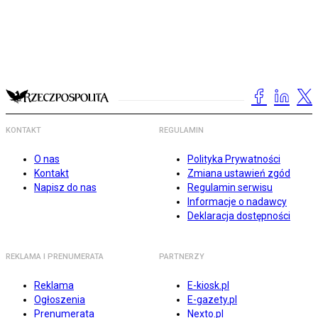
KONTAKT
REGULAMIN
O nas
Polityka Prywatności
Kontakt
Zmiana ustawień zgód
Napisz do nas
Regulamin serwisu
Informacje o nadawcy
Deklaracja dostępności
REKLAMA I PRENUMERATA
PARTNERZY
Reklama
E-kiosk.pl
Ogłoszenia
E-gazety.pl
Prenumerata
Nexto.pl