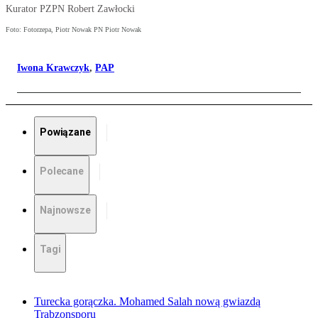
Kurator PZPN Robert Zawłocki
Foto: Fotorzepa, Piotr Nowak PN Piotr Nowak
Iwona Krawczyk
,
PAP
Powiązane
Polecane
Najnowsze
Tagi
Turecka gorączka. Mohamed Salah nową gwiazdą
Trabzonsporu