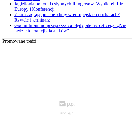
Jagiellonia pokonała słynnych Rangersów. Wyniki el. Ligi
Europy i Konferencji
Z kim zagrają polskie kluby w europejskich pucharach?
Rywale i terminarz
Gianni Infantino przeprasza za błędy, ale też ostrzega. „Nie
będzie tolerancji dla ataków”
Promowane treści