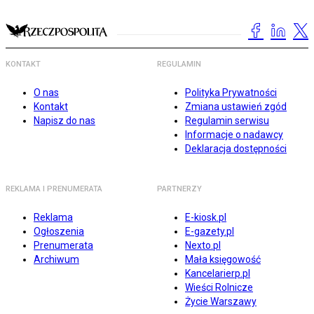
KONTAKT
REGULAMIN
O nas
Polityka Prywatności
Kontakt
Zmiana ustawień zgód
Napisz do nas
Regulamin serwisu
Informacje o nadawcy
Deklaracja dostępności
REKLAMA I PRENUMERATA
PARTNERZY
Reklama
E-kiosk.pl
Ogłoszenia
E-gazety.pl
Prenumerata
Nexto.pl
Archiwum
Mała księgowość
Kancelarierp.pl
Wieści Rolnicze
Życie Warszawy