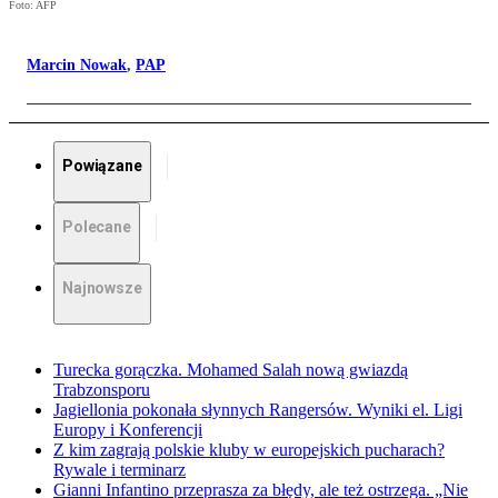
Foto: AFP
Marcin Nowak
,
PAP
Powiązane
Polecane
Najnowsze
Turecka gorączka. Mohamed Salah nową gwiazdą
Trabzonsporu
Jagiellonia pokonała słynnych Rangersów. Wyniki el. Ligi
Europy i Konferencji
Z kim zagrają polskie kluby w europejskich pucharach?
Rywale i terminarz
Gianni Infantino przeprasza za błędy, ale też ostrzega. „Nie