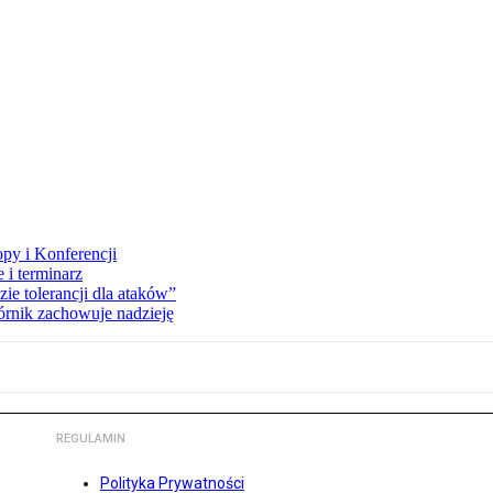
opy i Konferencji
 i terminarz
zie tolerancji dla ataków”
órnik zachowuje nadzieję
REGULAMIN
Polityka Prywatności