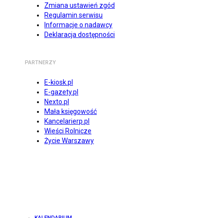
Zmiana ustawień zgód
Regulamin serwisu
Informacje o nadawcy
Deklaracja dostępności
PARTNERZY
E-kiosk.pl
E-gazety.pl
Nexto.pl
Mała księgowość
Kancelarierp.pl
Wieści Rolnicze
Życie Warszawy
KALENDARIUM