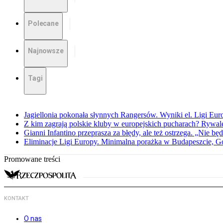
Polecane
Najnowsze
Tagi
Jagiellonia pokonała słynnych Rangersów. Wyniki el. Ligi Eur
Z kim zagrają polskie kluby w europejskich pucharach? Rywale
Gianni Infantino przeprasza za błędy, ale też ostrzega. „Nie będ
Eliminacje Ligi Europy. Minimalna porażka w Budapeszcie, G
Promowane treści
KONTAKT
O nas