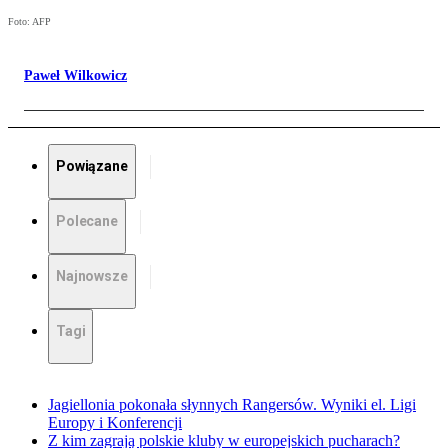
Foto: AFP
Paweł Wilkowicz
Powiązane
Polecane
Najnowsze
Tagi
Jagiellonia pokonała słynnych Rangersów. Wyniki el. Ligi
Europy i Konferencji
Z kim zagrają polskie kluby w europejskich pucharach?