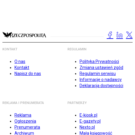
KONTAKT
REGULAMIN
O nas
Polityka Prywatności
Kontakt
Zmiana ustawień zgód
Napisz do nas
Regulamin serwisu
Informacje o nadawcy
Deklaracja dostępności
REKLAMA I PRENUMERATA
PARTNERZY
Reklama
E-kiosk.pl
Ogłoszenia
E-gazety.pl
Prenumerata
Nexto.pl
Archiwum
Mała księgowość