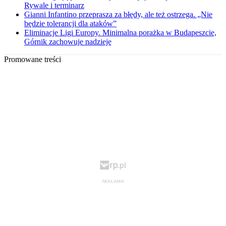
Rywale i terminarz
Gianni Infantino przeprasza za błędy, ale też ostrzega. „Nie
będzie tolerancji dla ataków”
Eliminacje Ligi Europy. Minimalna porażka w Budapeszcie,
Górnik zachowuje nadzieję
Promowane treści