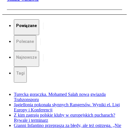
Powiązane
Polecane
Najnowsze
Tagi
Turecka gorączka. Mohamed Salah nową gwiazdą
Trabzonsporu
Jagiellonia pokonała słynnych Rangersów. Wyniki el. Ligi
Europy i Konferencji
Z kim zagrają polskie kluby w europejskich pucharach?
Rywale i terminarz
Gianni Infantino przeprasza za błędy, ale też ostrzega. „Nie