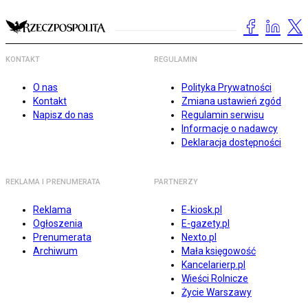
KONTAKT
REGULAMIN
O nas
Polityka Prywatności
Kontakt
Zmiana ustawień zgód
Napisz do nas
Regulamin serwisu
Informacje o nadawcy
Deklaracja dostępności
REKLAMA I PRENUMERATA
PARTNERZY
Reklama
E-kiosk.pl
Ogłoszenia
E-gazety.pl
Prenumerata
Nexto.pl
Archiwum
Mała księgowość
Kancelarierp.pl
Wieści Rolnicze
Życie Warszawy