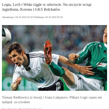
Legia, Lech i Wisła ciągle w odwrocie. Na szczycie wciąż
Jagiellonia, Korona i GKS Bełchatów
Aktualizacja:
04.10.2010 03:32
Publikacja:
04.10.2010 03:10
Tomasz Kiełbowicz (z lewej) i Ivans Lukjanovs. Piłkarz Legii często nie
nadążał za rywalem