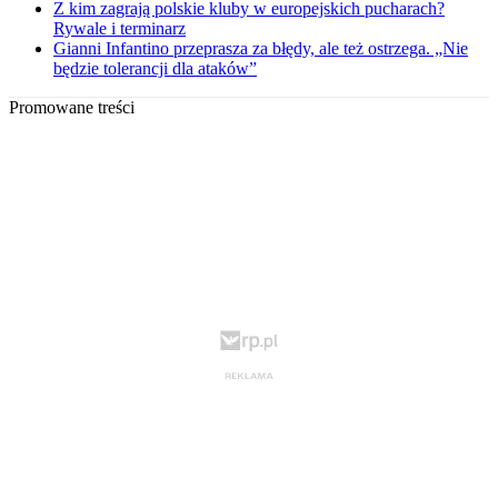
Z kim zagrają polskie kluby w europejskich pucharach?
Rywale i terminarz
Gianni Infantino przeprasza za błędy, ale też ostrzega. „Nie
będzie tolerancji dla ataków”
Promowane treści