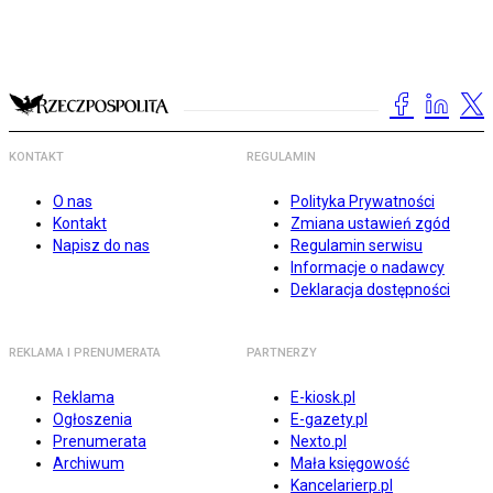
KONTAKT
REGULAMIN
O nas
Polityka Prywatności
Kontakt
Zmiana ustawień zgód
Napisz do nas
Regulamin serwisu
Informacje o nadawcy
Deklaracja dostępności
REKLAMA I PRENUMERATA
PARTNERZY
Reklama
E-kiosk.pl
Ogłoszenia
E-gazety.pl
Prenumerata
Nexto.pl
Archiwum
Mała księgowość
Kancelarierp.pl