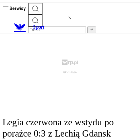
Serwisy
S
port
Legia czerwona ze wstydu po
porażce 0:3 z Lechią Gdansk