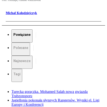
Foto: Fotorzepa, Przemek Wierzchowski
Michał Kołodziejczyk
Powiązane
Polecane
Najnowsze
Tagi
Turecka gorączka. Mohamed Salah nową gwiazdą
Trabzonsporu
Jagiellonia pokonała słynnych Rangersów. Wyniki el. Ligi
Europy i Konferencji