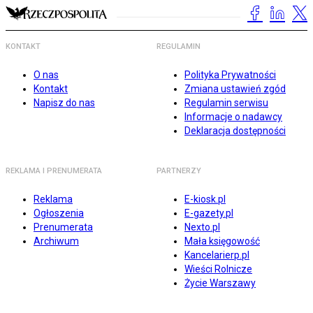
KONTAKT
REGULAMIN
O nas
Polityka Prywatności
Kontakt
Zmiana ustawień zgód
Napisz do nas
Regulamin serwisu
Informacje o nadawcy
Deklaracja dostępności
REKLAMA I PRENUMERATA
PARTNERZY
Reklama
E-kiosk.pl
Ogłoszenia
E-gazety.pl
Prenumerata
Nexto.pl
Archiwum
Mała księgowość
Kancelarierp.pl
Wieści Rolnicze
Życie Warszawy