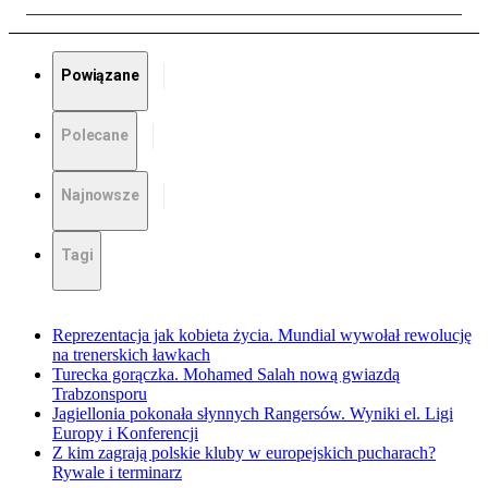
Powiązane
Polecane
Najnowsze
Tagi
Reprezentacja jak kobieta życia. Mundial wywołał rewolucję
na trenerskich ławkach
Turecka gorączka. Mohamed Salah nową gwiazdą
Trabzonsporu
Jagiellonia pokonała słynnych Rangersów. Wyniki el. Ligi
Europy i Konferencji
Z kim zagrają polskie kluby w europejskich pucharach?
Rywale i terminarz