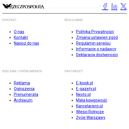
KONTAKT
REGULAMIN
O nas
Polityka Prywatności
Kontakt
Zmiana ustawień zgód
Napisz do nas
Regulamin serwisu
Informacje o nadawcy
Deklaracja dostępności
REKLAMA I PRENUMERATA
PARTNERZY
Reklama
E-kiosk.pl
Ogłoszenia
E-gazety.pl
Prenumerata
Nexto.pl
Archiwum
Mała księgowość
Kancelarierp.pl
Wieści Rolnicze
Życie Warszawy