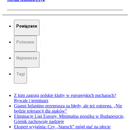
Powiązane
Polecane
Najnowsze
Tagi
Z kim zagrają polskie kluby w europejskich pucharach?
Rywale i terminarz
Gianni Infantino przeprasza za błędy, ale też ostrzega. „Nie
będzie tolerancji dla ataków”
Eliminacje Ligi Europy. Minimalna porażka w Budapeszcie,
Górnik zachowuje nadzieję
Ekspert wyjaśnia: Czy „Staruch” mógł stać na płocie