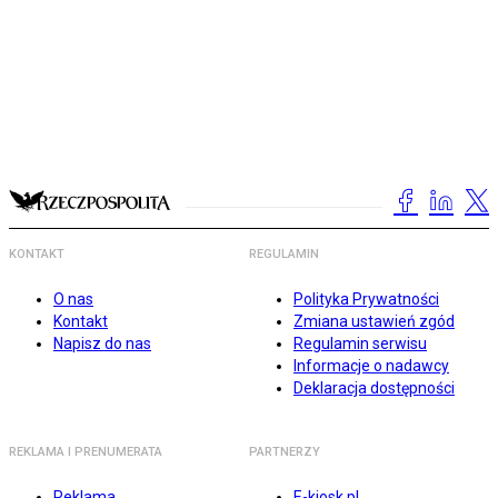
KONTAKT
REGULAMIN
O nas
Polityka Prywatności
Kontakt
Zmiana ustawień zgód
Napisz do nas
Regulamin serwisu
Informacje o nadawcy
Deklaracja dostępności
REKLAMA I PRENUMERATA
PARTNERZY
Reklama
E-kiosk.pl