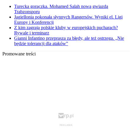
Turecka gorączka. Mohamed Salah nową gwiazdą
Trabzonsporu
Jagiellonia pokonała słynnych Rangersów. Wyniki el. Ligi
Europy i Konferencji
Z kim zagrają polskie kluby w europejskich pucharach?
Rywale i terminarz
Gianni Infantino przeprasza za błędy, ale też ostrzega. „Nie
będzie tolerancji dla ataków”
Promowane treści