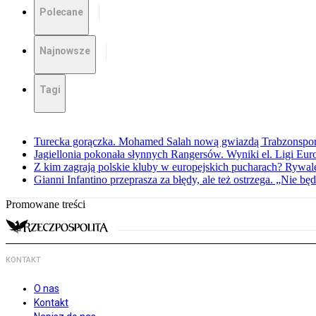
Polecane
Najnowsze
Tagi
Turecka gorączka. Mohamed Salah nową gwiazdą Trabzonspo
Jagiellonia pokonała słynnych Rangersów. Wyniki el. Ligi Eur
Z kim zagrają polskie kluby w europejskich pucharach? Rywale
Gianni Infantino przeprasza za błędy, ale też ostrzega. „Nie będ
Promowane treści
KONTAKT
O nas
Kontakt