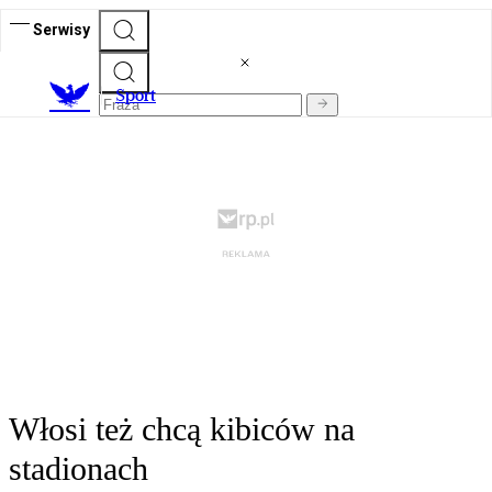
Serwisy
S
port
Włosi też chcą kibiców na
stadionach