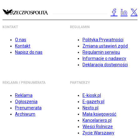
KONTAKT
REGULAMIN
O nas
Polityka Prywatności
Kontakt
Zmiana ustawień zgód
Napisz do nas
Regulamin serwisu
Informacje o nadawcy
Deklaracja dostępności
REKLAMA I PRENUMERATA
PARTNERZY
Reklama
E-kiosk.pl
Ogłoszenia
E-gazety.pl
Prenumerata
Nexto.pl
Archiwum
Mała księgowość
Kancelarierp.pl
Wieści Rolnicze
Życie Warszawy