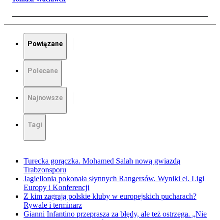
Powiązane
Polecane
Najnowsze
Tagi
Turecka gorączka. Mohamed Salah nową gwiazdą
Trabzonsporu
Jagiellonia pokonała słynnych Rangersów. Wyniki el. Ligi
Europy i Konferencji
Z kim zagrają polskie kluby w europejskich pucharach?
Rywale i terminarz
Gianni Infantino przeprasza za błędy, ale też ostrzega. „Nie