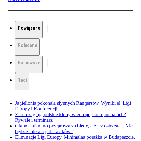
Powiązane
Polecane
Najnowsze
Tagi
Jagiellonia pokonała słynnych Rangersów. Wyniki el. Ligi
Europy i Konferencji
Z kim zagrają polskie kluby w europejskich pucharach?
Rywale i terminarz
Gianni Infantino przeprasza za błędy, ale też ostrzega. „Nie
będzie tolerancji dla ataków”
Eliminacje Ligi Europy. Minimalna porażka w Budapeszcie,