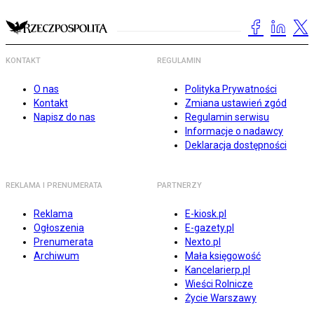
KONTAKT
REGULAMIN
O nas
Polityka Prywatności
Kontakt
Zmiana ustawień zgód
Napisz do nas
Regulamin serwisu
Informacje o nadawcy
Deklaracja dostępności
REKLAMA I PRENUMERATA
PARTNERZY
Reklama
E-kiosk.pl
Ogłoszenia
E-gazety.pl
Prenumerata
Nexto.pl
Archiwum
Mała księgowość
Kancelarierp.pl
Wieści Rolnicze
Życie Warszawy