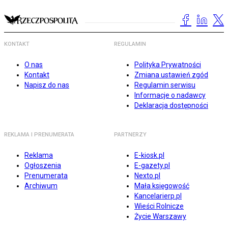
KONTAKT
REGULAMIN
O nas
Polityka Prywatności
Kontakt
Zmiana ustawień zgód
Napisz do nas
Regulamin serwisu
Informacje o nadawcy
Deklaracja dostępności
REKLAMA I PRENUMERATA
PARTNERZY
Reklama
E-kiosk.pl
Ogłoszenia
E-gazety.pl
Prenumerata
Nexto.pl
Archiwum
Mała księgowość
Kancelarierp.pl
Wieści Rolnicze
Życie Warszawy