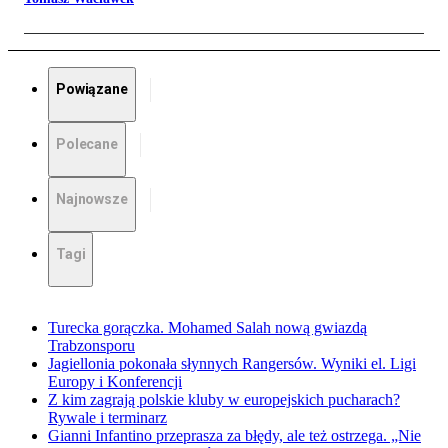
Powiązane
Polecane
Najnowsze
Tagi
Turecka gorączka. Mohamed Salah nową gwiazdą
Trabzonsporu
Jagiellonia pokonała słynnych Rangersów. Wyniki el. Ligi
Europy i Konferencji
Z kim zagrają polskie kluby w europejskich pucharach?
Rywale i terminarz
Gianni Infantino przeprasza za błędy, ale też ostrzega. „Nie