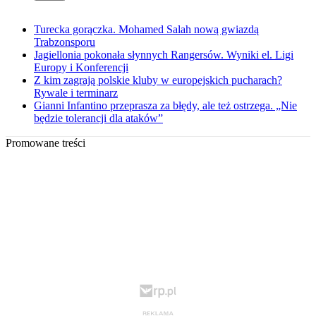
Turecka gorączka. Mohamed Salah nową gwiazdą
Trabzonsporu
Jagiellonia pokonała słynnych Rangersów. Wyniki el. Ligi
Europy i Konferencji
Z kim zagrają polskie kluby w europejskich pucharach?
Rywale i terminarz
Gianni Infantino przeprasza za błędy, ale też ostrzega. „Nie
będzie tolerancji dla ataków”
Promowane treści