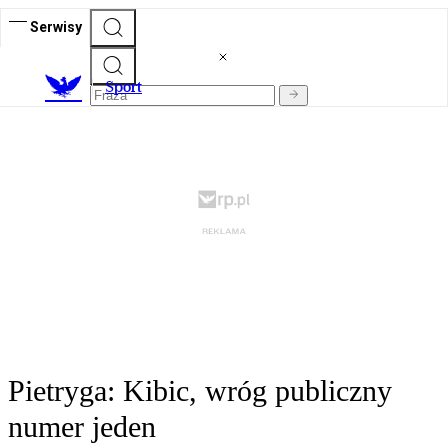
Serwisy
S
port
Pietryga: Kibic, wróg publiczny
numer jeden