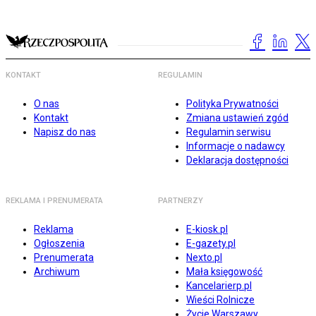
KONTAKT
REGULAMIN
O nas
Polityka Prywatności
Kontakt
Zmiana ustawień zgód
Napisz do nas
Regulamin serwisu
Informacje o nadawcy
Deklaracja dostępności
REKLAMA I PRENUMERATA
PARTNERZY
Reklama
E-kiosk.pl
Ogłoszenia
E-gazety.pl
Prenumerata
Nexto.pl
Archiwum
Mała księgowość
Kancelarierp.pl
Wieści Rolnicze
Życie Warszawy