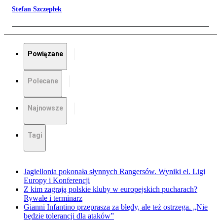
Stefan Szczepłek
Powiązane
Polecane
Najnowsze
Tagi
Jagiellonia pokonała słynnych Rangersów. Wyniki el. Ligi
Europy i Konferencji
Z kim zagrają polskie kluby w europejskich pucharach?
Rywale i terminarz
Gianni Infantino przeprasza za błędy, ale też ostrzega. „Nie
będzie tolerancji dla ataków”