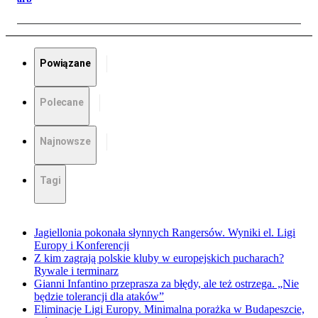
Powiązane
Polecane
Najnowsze
Tagi
Jagiellonia pokonała słynnych Rangersów. Wyniki el. Ligi
Europy i Konferencji
Z kim zagrają polskie kluby w europejskich pucharach?
Rywale i terminarz
Gianni Infantino przeprasza za błędy, ale też ostrzega. „Nie
będzie tolerancji dla ataków”
Eliminacje Ligi Europy. Minimalna porażka w Budapeszcie,