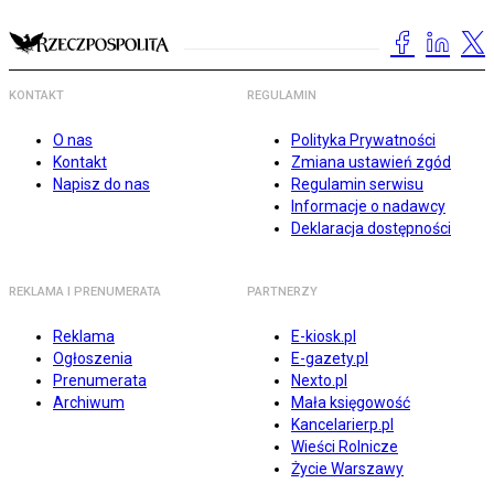
KONTAKT
REGULAMIN
O nas
Polityka Prywatności
Kontakt
Zmiana ustawień zgód
Napisz do nas
Regulamin serwisu
Informacje o nadawcy
Deklaracja dostępności
REKLAMA I PRENUMERATA
PARTNERZY
Reklama
E-kiosk.pl
Ogłoszenia
E-gazety.pl
Prenumerata
Nexto.pl
Archiwum
Mała księgowość
Kancelarierp.pl
Wieści Rolnicze
Życie Warszawy