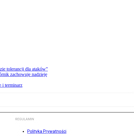
zie tolerancji dla ataków”
órnik zachowuje nadzieję
 i terminarz
REGULAMIN
Polityka Prywatności