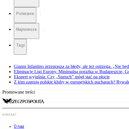
Polecane
Najnowsze
Tagi
Gianni Infantino przeprasza za błędy, ale też ostrzega. „Nie będ
Eliminacje Ligi Europy. Minimalna porażka w Budapeszcie, G
Ekspert wyjaśnia: Czy „Staruch” mógł stać na płocie
Z kim zagrają polskie kluby w europejskich pucharach? Rywale
Promowane treści
KONTAKT
O nas