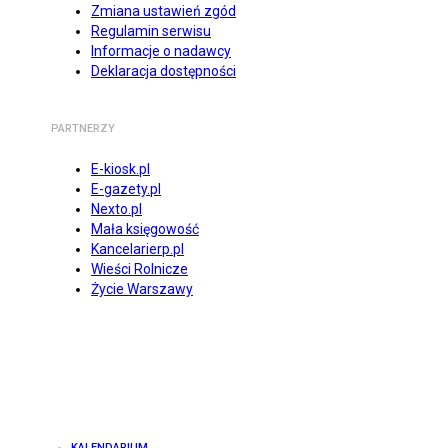
Zmiana ustawień zgód
Regulamin serwisu
Informacje o nadawcy
Deklaracja dostępności
PARTNERZY
E-kiosk.pl
E-gazety.pl
Nexto.pl
Mała księgowość
Kancelarierp.pl
Wieści Rolnicze
Życie Warszawy
KALENDARIUM