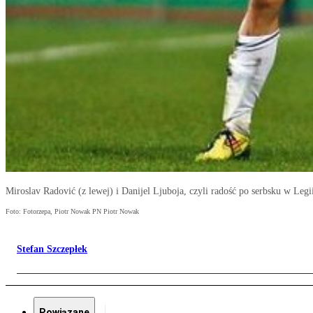
Miroslav Radović (z lewej) i Danijel Ljuboja, czyli radość po serbsku w Legi
Foto: Fotorzepa, Piotr Nowak PN Piotr Nowak
Stefan Szczepłek
Powiązane