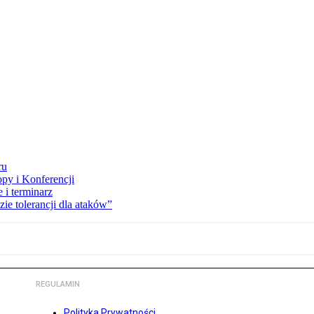
ru
opy i Konferencji
 i terminarz
zie tolerancji dla ataków”
REGULAMIN
Polityka Prywatności