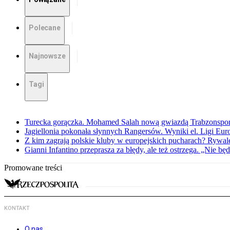
Polecane
Najnowsze
Tagi
Turecka gorączka. Mohamed Salah nową gwiazdą Trabzonspo
Jagiellonia pokonała słynnych Rangersów. Wyniki el. Ligi Eur
Z kim zagrają polskie kluby w europejskich pucharach? Rywale
Gianni Infantino przeprasza za błędy, ale też ostrzega. „Nie będ
Promowane treści
KONTAKT
O nas